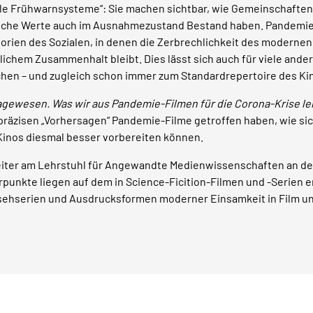
elle Frühwarnsysteme“: Sie machen sichtbar, wie Gemeinschaften
elche Werte auch im Ausnahmezustand Bestand haben. Pandemie-
rien des Sozialen, in denen die Zerbrechlichkeit des modernen 
lichem Zusammenhalt bleibt. Dies lässt sich auch für viele ander
ichen – und zugleich schon immer zum Standardrepertoire des Ki
agewesen. Was wir aus Pandemie-Filmen für die Corona-Krise l
 präzisen „Vorhersagen“ Pandemie-Filme getroffen haben, wie s
 Kinos diesmal besser vorbereiten können.
beiter am Lehrstuhl für Angewandte Medienwissenschaften an d
unkte liegen auf dem in Science-Ficition-Filmen und -Serien 
sehserien und Ausdrucksformen moderner Einsamkeit in Film u