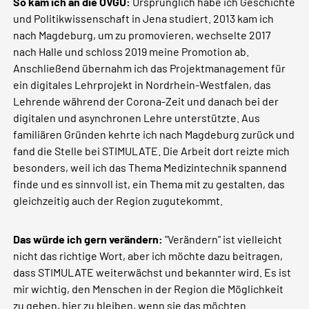
So kam ich an die OVGU:
Ursprünglich habe ich Geschichte
und Politikwissenschaft in Jena studiert. 2013 kam ich
nach Magdeburg, um zu promovieren, wechselte 2017
nach Halle und schloss 2019 meine Promotion ab.
Anschließend übernahm ich das Projektmanagement für
ein digitales Lehrprojekt in Nordrhein-Westfalen, das
Lehrende während der Corona-Zeit und danach bei der
digitalen und asynchronen Lehre unterstützte. Aus
familiären Gründen kehrte ich nach Magdeburg zurück und
fand die Stelle bei STIMULATE. Die Arbeit dort reizte mich
besonders, weil ich das Thema Medizintechnik spannend
finde und es sinnvoll ist, ein Thema mit zu gestalten, das
gleichzeitig auch der Region zugutekommt.
Das würde ich gern verändern:
"Verändern" ist vielleicht
nicht das richtige Wort, aber ich möchte dazu beitragen,
dass STIMULATE weiterwächst und bekannter wird. Es ist
mir wichtig, den Menschen in der Region die Möglichkeit
zu geben, hier zu bleiben, wenn sie das möchten.