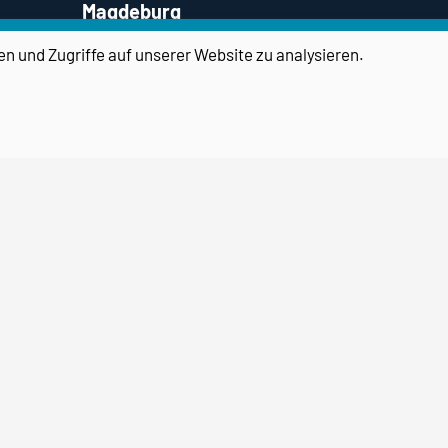
Magdeburg
Ein Projekt des
en und Zugriffe auf unserer Website zu analysieren.
Forschungscampus STIMULATE
Otto-von-Guericke-Universität
Magdeburg
Otto-Hahn-Straße 2, 39106
Magdeburg
Telefon:
0391 / 67 57671
Email:
transport@ovgu.de
Impressum