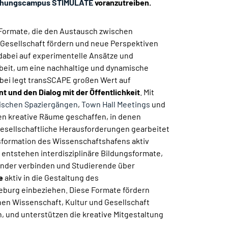
chungscampus STIMULATE
voranzutreiben.
Formate, die den Austausch zwischen
 Gesellschaft fördern und neue Perspektiven
 dabei auf experimentelle Ansätze und
beit, um eine nachhaltige und dynamische
abei legt transSCAPE großen Wert auf
 und den Dialog mit der Öffentlichkeit
. Mit
gischen Spaziergängen
,
Town Hall Meetings
und
n kreative Räume geschaffen, in denen
sellschaftliche Herausforderungen gearbeitet
nsformation des Wissenschaftshafens aktiv
g entstehen interdisziplinäre Bildungsformate,
nander verbinden und Studierende über
e
aktiv in die Gestaltung des
burg einbeziehen. Diese Formate fördern
nen Wissenschaft, Kultur und Gesellschaft
 und unterstützen die kreative Mitgestaltung