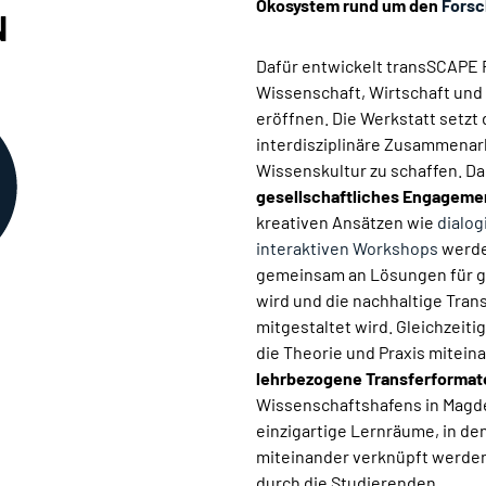
Ökosystem rund um den
Fors
N
Dafür entwickelt transSCAPE 
Wissenschaft, Wirtschaft und
eröffnen. Die Werkstatt setzt
interdisziplinäre Zusammenar
Wissenskultur zu schaffen. D
gesellschaftliches Engagement
kreativen Ansätzen wie
dialo
interaktiven Workshops
werde
gemeinsam an Lösungen für ge
wird und die nachhaltige Tra
mitgestaltet wird. Gleichzeiti
die Theorie und Praxis mitei
lehrbezogene Transferformat
Wissenschaftshafens in Magde
einzigartige Lernräume, in de
miteinander verknüpft werden,
durch die Studierenden.