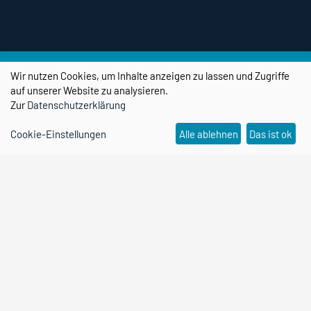
Social Media Kanäle
Wir nutzen Cookies, um Inhalte anzeigen zu lassen und Zugriffe
auf unserer Website zu analysieren.
Zur
Datenschutzerklärung
Cookie-Einstellungen
Alle ablehnen
Das ist ok
transPORT TransferHAFEN Magdeburg
Ein Projekt des Forschungscampus
STIMULATE
Otto-von-Guericke-Universität
Magdeburg
Otto-Hahn-Straße 2, 39106 Magdeburg