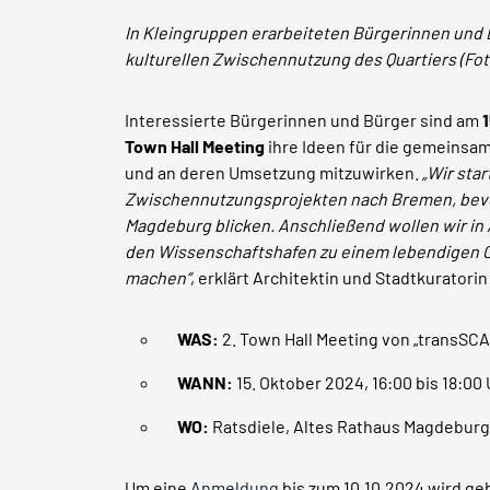
In Kleingruppen erarbeiteten Bürgerinnen und 
kulturellen Zwischennutzung des Quartiers (Fot
Interessierte Bürgerinnen und Bürger sind am
Town Hall Meeting
ihre Ideen für die gemeinsa
und an deren Umsetzung mitzuwirken.
„Wir sta
Zwischennutzungsprojekten nach Bremen, bevo
Magdeburg blicken. Anschließend wollen wir in
den Wissenschaftshafen zu einem lebendigen O
machen“
, erklärt Architektin und Stadtkuratorin
WAS:
2. Town Hall Meeting von „transSC
WANN:
15. Oktober 2024, 16:00 bis 18:00
WO:
Ratsdiele, Altes Rathaus Magdeburg,
Um eine
Anmeldung
bis zum 10.10.2024 wird ge