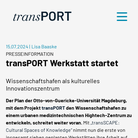
Menü
15.07.2024
|
Lisa Baaske
PRESSEINFORMATION
transPORT Werkstatt startet
Wissenschaftshafen als kulturelles
Innovationszentrum
Der Plan der Otto-von-Guericke-Universität Magdeburg,
mit dem Projekt
transPORT
den Wissenschaftshafen zu
einem urbanen medizintechnischen Hightech-Zentrum zu
entwickeln, schreitet weiter voran.
Mit
„transSCAPE:
Cultural Spaces of Knowledge“
nimmt nun die erste von
insgesamt sieben geplanten Werkstätten ihre Arbeit auf.