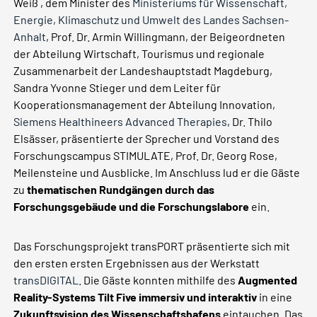
Weiß , dem Minister des
Ministeriums für Wissenschaft,
Energie, Klimaschutz und Umwelt des Landes Sachsen-
Anhalt
, Prof. Dr. Armin Willingmann, der Beigeordneten
der Abteilung Wirtschaft, Tourismus und regionale
Zusammenarbeit der Landeshauptstadt Magdeburg,
Sandra Yvonne Stieger und dem Leiter für
Kooperationsmanagement der Abteilung Innovation,
Siemens Healthineers Advanced Therapies
, Dr. Thilo
Elsässer, präsentierte der Sprecher und Vorstand des
Forschungscampus STIMULATE, Prof. Dr. Georg Rose,
Meilensteine und Ausblicke. Im Anschluss lud er die Gäste
zu
thematischen Rundgängen durch das
Forschungsgebäude und die Forschungslabore
ein.
Das Forschungsprojekt transPORT präsentierte sich mit
den ersten ersten Ergebnissen aus der Werkstatt
transDIGITAL
. Die Gäste konnten mithilfe des
Augmented
Reality-Systems Tilt Five immersiv und interaktiv
in eine
Zukunftsvision des Wissenschaftshafens
eintauchen. Das