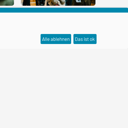
Alle ablehnen
Das ist ok
Social Media Kanäle