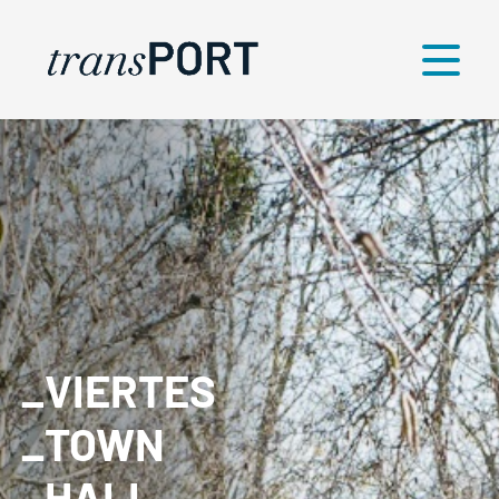
Menü
_VIERTES
_TOWN
_HALL