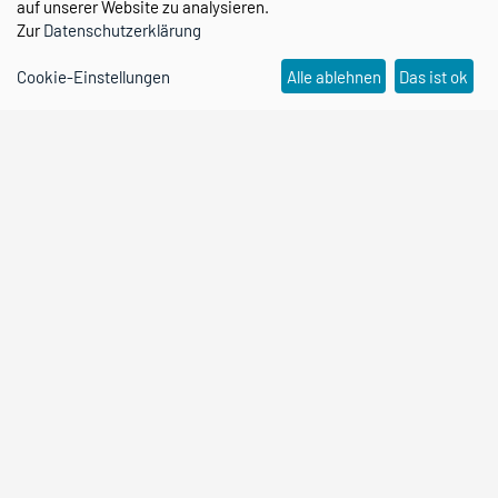
auf unserer Website zu analysieren.
Zur
Datenschutzerklärung
Wissenschaftshafen
Cookie-Einstellungen
Alle ablehnen
Das ist ok
transPORT
Partner & Netzwerk
Kontakt
Forschungscampus STIMULATE