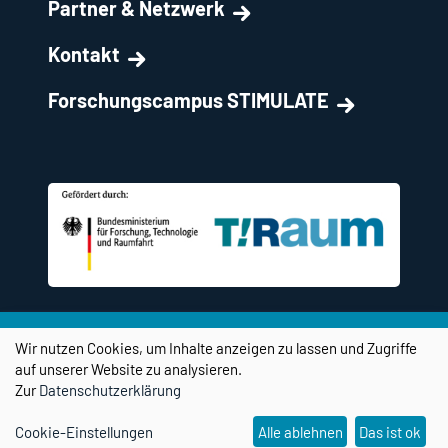
Partner & Netzwerk
Kontakt
Forschungscampus STIMULATE
Wir nutzen Cookies, um Inhalte anzeigen zu lassen und Zugriffe
auf unserer Website zu analysieren.
Zur
Datenschutzerklärung
Social Media Kanäle
Cookie-Einstellungen
Alle ablehnen
Das ist ok