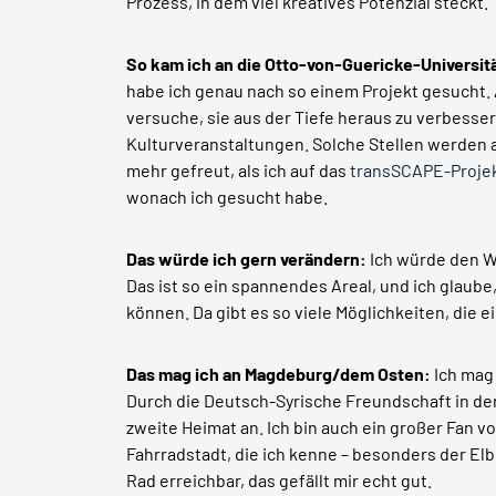
Prozess, in dem viel kreatives Potenzial steckt.
So kam ich an die Otto-von-Guericke-Universi
habe ich genau nach so einem Projekt gesucht. 
versuche, sie aus der Tiefe heraus zu verbesse
Kulturveranstaltungen. Solche Stellen werden 
mehr gefreut, als ich auf das
transSCAPE-Proje
wonach ich gesucht habe.
Das würde ich gern verändern:
Ich würde den W
Das ist so ein spannendes Areal, und ich glaube
können. Da gibt es so viele Möglichkeiten, die
Das mag ich an Magdeburg/dem Osten:
Ich mag
Durch die Deutsch-Syrische Freundschaft in der
zweite Heimat an. Ich bin auch ein großer Fan 
Fahrradstadt, die ich kenne – besonders der Elb
Rad erreichbar, das gefällt mir echt gut.