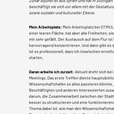
Zuhar Aljundi ist aus Syrien und hat in Stuttgar
beschäftigt sie sich vor allem mit der Gestalt
sowie sozialer und kultureller Ebene.
Mein Arbeitsplatz:
Mein Arbeitsplatz bei
STIMU
einer leeren Fläche, hat aber alle Freiheiten, 
mir sehr gefällt. Der Austausch auf dem Flur i
hervorragend konzentrieren. Und dann gibt es da
ist so professionell, dass ich inzwischen ernsth
starten.
Daran arbeite ich zurzeit:
Aktuell dreht sich bei
Meetings. Das erste Treffen diente hauptsächl
Wissenschaftshafen so alles passieren könnte. 
Beschäftigten und anderen Interessierten zus
darum, die Zusammenarbeit zwischen der Stadt
besser zu strukturieren und eine funktioniere
Thema dabei ist, wie man den Wissenschaftshaf