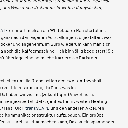
t Architektur und Integrated Urbanism studiert. Seid Mai
ung des Wissenschaftshafens. Sowohl auf physischer,
LATE
erinnert mich an ein Whiteboard: Man startet mit
sie ganz nach den eigenen Vorstellungen zu gestalten, was
st locker und angenehm. Im Büro wiederum kann man sich
 noch die Kaffeemaschine – ich bin völlig begeistert! Sie
aft überlege eine heimliche Karriere als Barista zu
 mir alles um die Organisation des zweiten Townhall
ich zur Ideensammlung darüber, was im
Da haben wir viel mit (zukünftigen) Anwohnern,
ammengearbeitet. Jetzt geht es beim zweiten Meeting
, transPORT,
transSCAPE
und den anderen Akteuren
nde Kommunikationsstruktur aufzubauen. Ein großes
en kulturell nutzbar machen kann. Das ist ein spannender