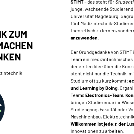
STIMT
– das steht für
Studenti
junge, wachsende Studierende
Universität Magdeburg. Gegr
fünf Medizintechnik-Studiere
theoretisch zu lernen, sonder
IK ZUM
anzuwenden
.
TMACHEN
Der Grundgedanke von STIMT i
NKEN
Team ein medizintechnisches 
der ersten Idee über die Konz
izintechnik
steht nicht nur die Technik i
Studium oft zu kurz kommt:
ec
und Learning by Doing
. Organi
Teams
Electronics-Team,
Kon
bringen Studierende ihr Wisse
Studiengang, Fakultät oder Vo
Maschinenbau, Elektrotechnik
Willkommen ist jede:r, der Lu
Innovationen zu arbeiten.