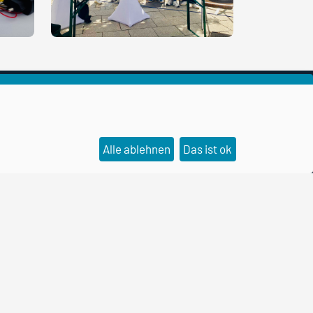
Social Media Kanäle
Alle ablehnen
Das ist ok