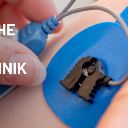
HE
HNIK