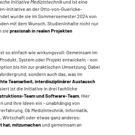
sche Initiative Medizintechnik
und ist eine
n-Initiative an der Otto-von-Guericke-
ündet wurde sie im Sommersemester 2024 von
nden mit dem Wunsch, Studieninhalte nicht nur
n sie
praxisnah in realen Projekten
st so einfach wie wirkungsvoll: Gemeinsam im
Produkt, System oder Projekt entwickeln – von
eption bis hin zur praktischen Umsetzung. Dabei
m Vordergrund, sondern auch das, was im
hte Teamarbeit, interdisziplinärer Austausch
siert ist die Initiative in drei fachliche
struktions-Team und
Software-Team.
Hier
n und ihre Ideen ein – unabhängig von
rerfahrung. Ob Medizintechnik, Informatik,
, Wirtschaft oder etwas ganz anderes:
st hat, mitzumachen
und gemeinsam an