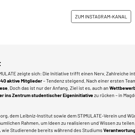
ZUM INSTAGRAM-KANAL
t
ATE zeigte sich: Die Initiative trifft einen Nerv. Zahlreiche 
d
40 aktive Mitglieder
– Tendenz steigend. Nach einer ersten Team
hese
. Doch das ist nur der Anfang. Ziel ist es, auch an
Wettbewerb
er ins Zentrum studentischer Eigeninitiative
zu rücken – in Mag
 Georg, dem Leibniz-Institut sowie dem STIMULATE-Verein und W
umlichen Rahmen, um Ideen zu realisieren und Wissen zu teilen.
t, wie Studierende bereits während des Studiums
Verantwortung