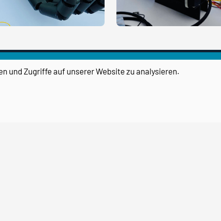
en und Zugriffe auf unserer Website zu analysieren.
transPORT TransferHAFEN
Magdeburg
Ein Projekt des
Forschungscampus STIMULATE
Otto-von-Guericke-Universität
Magdeburg
Otto-Hahn-Straße 2, 39106
Magdeburg