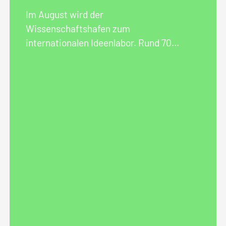
Im August wird der
Wissenschaftshafen zum
internationalen Ideenlabor. Rund 70
Studierende aus ganz Europa
entwickeln gemeinsam neue
Perspektiven für die Zukunft des
Quartiers. Beim Auftakt
FAMILY
FIRST
sind Sie eingeladen, den
Wissenschaftshafen neu zu
entdecken und Ihre Ideen
einzubringen – denn die Zukunft des
Hafens entsteht gemeinsam mit den
Menschen, die ihn kennen und nutzen.