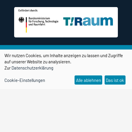
Wir nutzen Cookies, um Inhalte anzeigen zu lassen und Zugriffe
auf unserer Website zu analysieren.
Zur
Datenschutzerklärung
Social Media Kanäle
Cookie-Einstellungen
Alle ablehnen
Das ist ok
transPORT TransferHAFEN Magdeburg